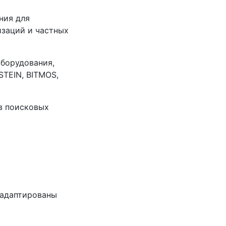
ния для
изаций и частных
борудования,
TEIN, BITMOS,
в поисковых
 адаптированы