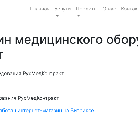
Главная
Услуги
Проекты
О нас
Конта
ин медицинского обор
т
ования РусМедКонтракт
аботан интернет-магазин на Битриксе
.